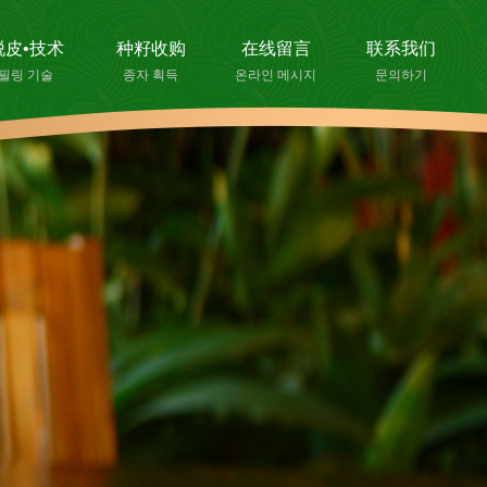
脱皮•技术
种籽收购
在线留言
联系我们
필링 기술
종자 획득
온라인 메시지
문의하기