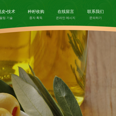
脱皮•技术
种籽收购
在线留言
联系我们
필링 기술
종자 획득
온라인 메시지
문의하기