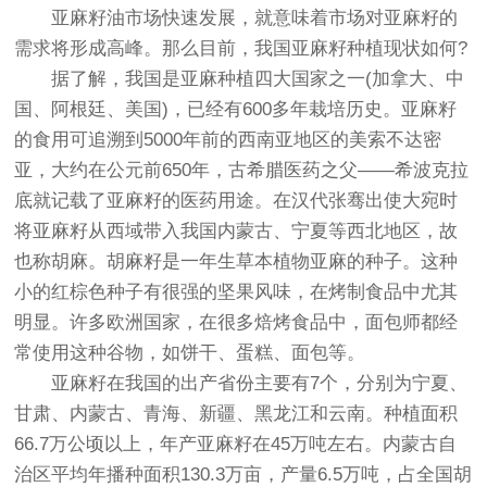
亚麻籽油市场快速发展，就意味着市场对亚麻籽的
需求将形成高峰。那么目前，我国亚麻籽种植现状如何?
据了解，我国是亚麻种植四大国家之一(加拿大、中
国、阿根廷、美国)，已经有600多年栽培历史。亚麻籽
的食用可追溯到5000年前的西南亚地区的美索不达密
亚，大约在公元前650年，古希腊医药之父——希波克拉
底就记载了亚麻籽的医药用途。在汉代张骞出使大宛时
将亚麻籽从西域带入我国内蒙古、宁夏等西北地区，故
也称胡麻。胡麻籽是一年生草本植物亚麻的种子。这种
小的红棕色种子有很强的坚果风味，在烤制食品中尤其
明显。许多欧洲国家，在很多焙烤食品中，面包师都经
常使用这种谷物，如饼干、蛋糕、面包等。
亚麻籽在我国的出产省份主要有7个，分别为宁夏、
甘肃、内蒙古、青海、新疆、黑龙江和云南。种植面积
66.7万公顷以上，年产亚麻籽在45万吨左右。内蒙古自
治区平均年播种面积130.3万亩，产量6.5万吨，占全国胡