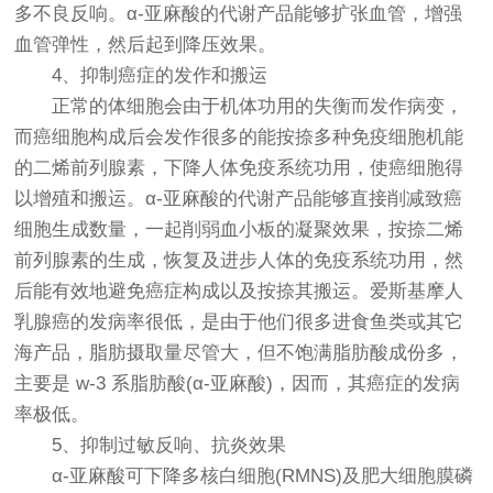
多不良反响。α-亚麻酸的代谢产品能够扩张血管，增强
血管弹性，然后起到降压效果。
4、抑制癌症的发作和搬运
正常的体细胞会由于机体功用的失衡而发作病变，
而癌细胞构成后会发作很多的能按捺多种免疫细胞机能
的二烯前列腺素，下降人体免疫系统功用，使癌细胞得
以增殖和搬运。α-亚麻酸的代谢产品能够直接削减致癌
细胞生成数量，一起削弱血小板的凝聚效果，按捺二烯
前列腺素的生成，恢复及进步人体的免疫系统功用，然
后能有效地避免癌症构成以及按捺其搬运。爱斯基摩人
乳腺癌的发病率很低，是由于他们很多进食鱼类或其它
海产品，脂肪摄取量尽管大，但不饱满脂肪酸成份多，
主要是 w-3 系脂肪酸(α-亚麻酸)，因而，其癌症的发病
率极低。
5、抑制过敏反响、抗炎效果
α-亚麻酸可下降多核白细胞(RMNS)及肥大细胞膜磷