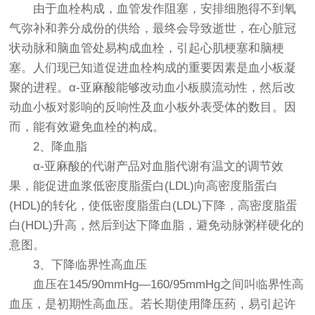
由于血栓构成，血管发作阻塞，安排细胞得不到氧
气弥补和养分成份的供给，最终会导致逝世，在心脏冠
状动脉和脑血管处易构成血栓，引起心肌梗塞和脑梗
塞。人们现已知道促进血栓构成的重要因素是血小板凝
聚的进程。α-亚麻酸能够改动血小板膜流动性，然后改
动血小板对影响的反响性及血小板外表受体的数目。因
而，能有效避免血栓的构成。
2、降血脂
α-亚麻酸的代谢产品对血脂代谢有温文的调节效
果，能促进血浆低密度脂蛋白(LDL)向高密度脂蛋白
(HDL)的转化，使低密度脂蛋白(LDL)下降，高密度脂蛋
白(HDL)升高，然后到达下降血脂，避免动脉粥样硬化的
意图。
3、下降临界性高血压
血压在145/90mmHg—160/95mmHg之间叫临界性高
血压，是初期性高血压。若长期使用降压药，易引起许