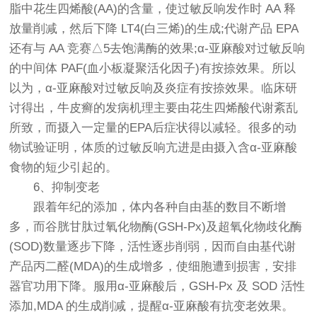
脂中花生四烯酸(AA)的含量，使过敏反响发作时 AA 释
放量削减，然后下降 LT4(白三烯)的生成;代谢产品 EPA
还有与 AA 竞赛△5去饱满酶的效果;α-亚麻酸对过敏反响
的中间体 PAF(血小板凝聚活化因子)有按捺效果。所以
以为，α-亚麻酸对过敏反响及炎症有按捺效果。临床研
讨得出，牛皮癣的发病机理主要由花生四烯酸代谢紊乱
所致，而摄入一定量的EPA后症状得以减轻。很多的动
物试验证明，体质的过敏反响亢进是由摄入含α-亚麻酸
食物的短少引起的。
6、抑制变老
跟着年纪的添加，体内各种自由基的数目不断增
多，而谷胱甘肽过氧化物酶(GSH-Px)及超氧化物歧化酶
(SOD)数量逐步下降，活性逐步削弱，因而自由基代谢
产品丙二醛(MDA)的生成增多，使细胞遭到损害，安排
器官功用下降。服用α-亚麻酸后，GSH-Px 及 SOD 活性
添加,MDA 的生成削减，提醒α-亚麻酸有抗变老效果。