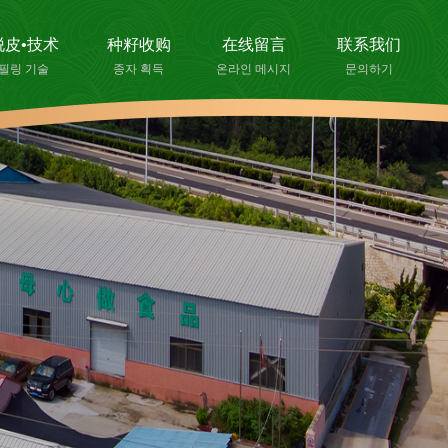
脱皮•技术
种籽收购
在线留言
联系我们
필링 기술
종자 획득
온라인 메시지
문의하기