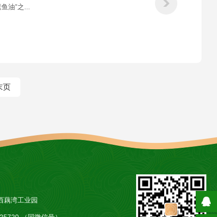
”之...
末页
西藕湾工业园