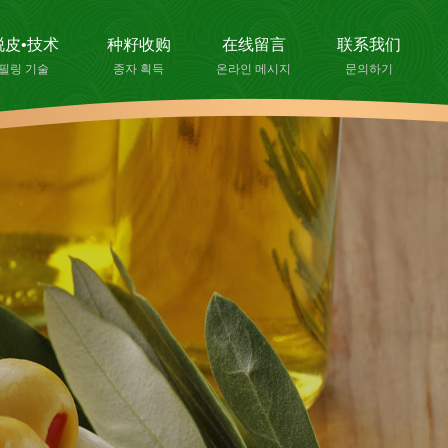
脱皮•技术
种籽收购
在线留言
联系我们
필링 기술
종자 획득
온라인 메시지
문의하기