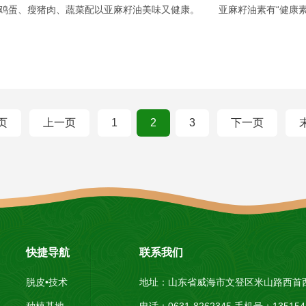
鸡蛋、瘦猪肉、蔬菜配以亚麻籽油美味又健康。 亚麻籽油素有“健康素鱼油
页
上一页
1
2
3
下一页
快捷导航
联系我们
脱皮•技术
地址：山东省威海市文登区米山路西首