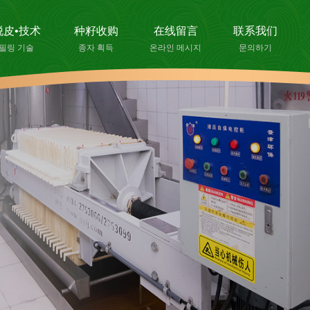
脱皮•技术
种籽收购
在线留言
联系我们
필링 기술
종자 획득
온라인 메시지
문의하기